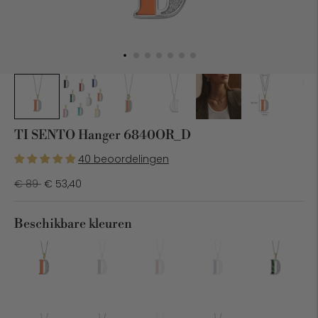
TI SENTO Hanger 6840OR_D
40 beoordelingen
Normale
€ 89
€ 53,40
prijs
Beschikbare kleuren