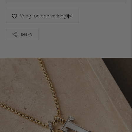
Voeg toe aan verlanglijst
DELEN
Product
aan
je
winkelwagen
toevoegen