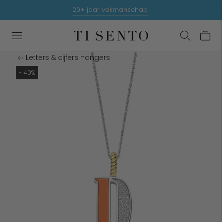
Summer sale up to 50% off - shop hier
9.3/10 beoordeeld door klanten
20+ jaar vakmanschap
Letters & cijfers hangers
- 40%