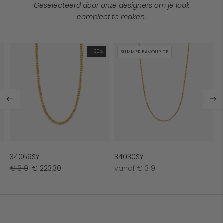
Geselecteerd door onze designers om je look
compleet te maken.
- 30%
SUMMER FAVOURITE
34069SY
34030SY
Normale
Sale-
Normale
€ 319
€ 223,30
vanaf € 319
prijs
prijs
prijs