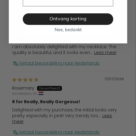
20/07/2026
Ontvang korting
Natacha B.
Vienna, AT
Nee, bedankt
My New Favourite Necklace
I am absolutely delighted with my necklace. The
quality is beautiful, and it looks even...
Lees meer
Vertaal beoordeling naar Nederlands
17/07/2026
Rosemary
Amsterdam, NL
R for Really, Really Gorgeous!
Delighted with my purchase, the initial looks very
pretty especially in pink! Very trendy too...
Lees
meer
Vertaal beoordeling naar Nederlands