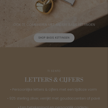
OOK TE COMBINEREN MET ANDERE BASIS KETTINGEN
SHOP BASIS KETTINGEN
TI SENTO
LETTERS & CIJFERS
• Persoonlijke letters & cijfers met een tijdloze vorm
• 925 sterling zilver, verrijkt met goudaccenten of pavé
• Een betekenisvol en persoonlijk cadeau