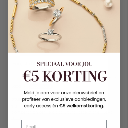
ZEGGEN
4.90 van de 5
Gebaseerd op 40 beoordelingen
Sort by
02/08/2026
Lazar R.
Čačak, RS
Stunning design and amazing quality
This pendant is a true piece of art. The
combination of the classic turquoise stone...
Lees
meer
Vertaal beoordeling naar Nederlands