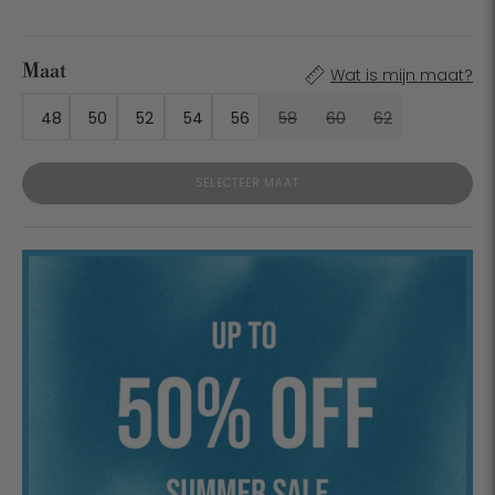
Maat
Wat is mijn maat?
48
50
52
54
56
58
60
62
SELECTEER MAAT