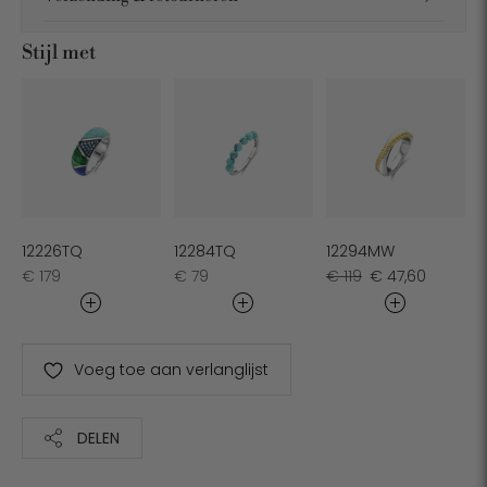
Stijl met
12226TQ
12284TQ
12294MW
Normale
Normale
Normale
Sale-
€ 179
€ 79
€ 119
€ 47,60
prijs
prijs
prijs
prijs
Voeg toe aan verlanglijst
DELEN