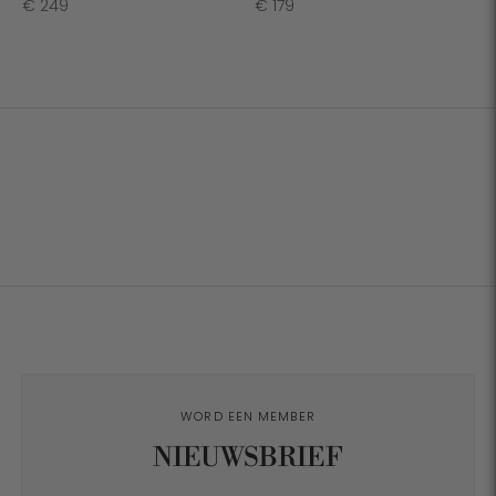
Normale
Normale
€ 249
€ 179
prijs
prijs
WORD EEN MEMBER
NIEUWSBRIEF