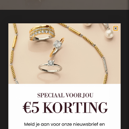
TI SENTO
THE CUSHION & RECTANGULAR
• Herkenbare cushion- en rechthoekige vormen
• Stenen in uitgesproken kleuren als eyecatcher
• Silhouetten die meebewegen met het seizoen
• Contrast door zirkonia en pavé details
• Sieraden die kleur en vorm in balans brengen
SHOP DE COLLECTIE