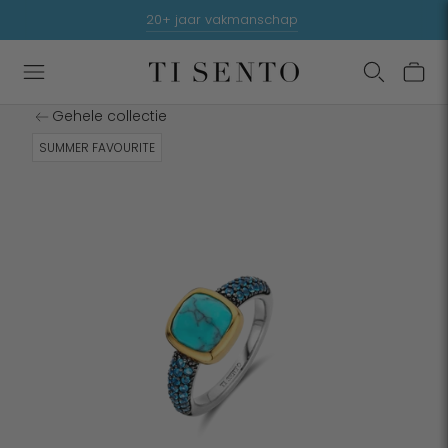
Summer sale up to 50% off - shop hier
9.3/10 beoordeeld door klanten
20+ jaar vakmanschap
Gehele collectie
SUMMER FAVOURITE