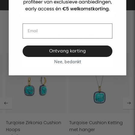
MEER SIERADEN, MEER STIJL
VAN DEZE SERIE
Ontvang korting
SUMMER FAVOURITE
Nee, bedankt
Turqoise Zirkonia Cushion
Turqoise Cushion Ketting
Hoops
met hanger